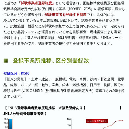
に基づき
「試験事業者登録制度」
として運営され、国際標準化機構及び国際電
気標準会議が定めた試験所に関する基準（ISO/IEC 17025）の要求事項に適合し
ているかどうか審査を行い
試験事業者を登録する制度
です。具体的には、
JNLAで公表している日本工業規格(JIS)において、試験事業者を品質システ
ム、試験施設、機器などが試験を実施する上で適切であるかどうか、定められ
たとおり品質システムが運営されているかを書類審査・現地審査により審査、
登録します。 JNLA登録事業者は、試験証明書・成績書の際に「JNLAマーク」
を使用する事ができ、試験事業者の技術能力を証明する事となります。
登録区分：約500
【旧来分野別】：土木・建築、一般機械、電気、車両、鉄鋼・非鉄金属、化学
品、繊維、パルプ・紙・包装、窯業、給水・燃焼機器、日用品、抗菌。区分の
種類は近年もJIS C 8105-5（照明器具 第5 部 配光測定方法）等追加され500を超
えています。
【 JNLA登録事業者数年度別推移 ※複数登録あり 】
【
JNLA分野別登録事業者数 】