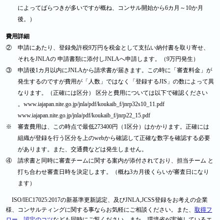
によってばらつきが多いですが概ね、コンサル開始から6カ月～10か月
後。）
費用詳細
② 申請にあたり、登録免許税9万円を税金として支払い納付書を取り寄せ、
それをJNLAの 申請書類に添付しJNLAへ申請します。（9万円発生）
③ 申請後1カ月以内にJNLAから請求書が届きます。この時に「審査料金」が
発生するのですが費用が「人数」ではなく「登録するJIS」の数によって異
なります。（正確には区分） 区分と費用については以下で確認ください
。www.iajapan.nite.go.jp/jnla/pdf/koukaib_f/jnrp32s10_11.pdf
www.iajapan.nite.go.jp/jnla/pdf/koukaib_f/jnrp22_15.pdf
※ 審査費用は、この時点で最低273400円（1区分）はかかります。正確には
組織が登録を行う区分を上のwebから確認して正確な数字を確認する必要
があります。また、交通費などは発生しません。
④ 請求書と同時に審査チームに関する案内が添付されており、担当チーム と
打ち合わせ審査日時を決定します。（概ね3カ月後くらいが審査日になり
ます）
ISO/IEC17025:2017の新基準更新認定、及びJNLA,JCSS登録をお考えの企業
様、コンサルティングに関する事ならお気軽にご相談ください。また、
取得フ
ロー
、
認定のコツ
なども同時にご覧ください。また、環境省が実施しているエ