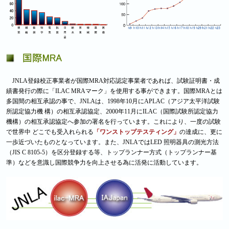
JNLA登録校正事業者が国際MRA対応認定事業者であれば、試験証明書・成
績書発行の際に「ILAC MRAマーク」を使用する事ができます。国際MRAとは
多国間の相互承認の事で、JNLAは、1998年10月にAPLAC（アジア太平洋試験
所認定協力機 構）の相互承認協定、2000年11月にILAC（国際試験所認定協力
機構）の相互承認協定へ参加の署名を行っています。これにより、一度の試験
で世界中 どこでも受入れられる
「ワンストップテスティング」
の達成に、更に
一歩近づいたものとなっています。また、JNLAではLED 照明器具の測光方法
（JIS C 8105-5）を区分登録する等、トップランナー方式（トップランナー基
準）などを意識し国際競争力を向上させる為に活発に活動しています。