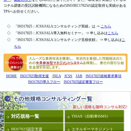
コチル調査の受託試験機関になるためのISO/IEC17025の認定取得も実績がある
TPSへお任せください。
◇
「ISO17025：JCSS/JALA
コンサルティング実績」
は ⇒
こちら
◇
「ISO17025：JCSS/JALA
導入無料セミナー」
⇒ 申し込みは
こちら
◇
「ISO17025：JCSS/JALA
コンサルティング見積依頼」
⇒ 申し込みは
こ
ちら
HOME
ISO17025取得支援
JNLA
JCSS
JAB
ISO17025規格要求事項
ISO17025導入フロー
ISO17025認定審査フロー
新しい資格も随時コンサル対応!
対応規格一覧
TISAX（自動車ISMS）
ISO17025認定支援
エネルギーマネジメント