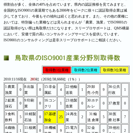
得割合が多く、全体の40%を占めています。県内の認証推移を見てみますと、
全国的なISO9001の衰退期でもある2006年をピークに徐々に認証取得企業は減
少してきており、今後もその傾向は続くと思われます。また、その他の業種に
おいては、特別偏った業種などは見られませんが「農業、漁業」でISO9001の
認証取得がない県は鳥取県だけになります。スリープロサポートは、QMS構築
において、安価で質の高いコンサルティングサービスを提供しています。
ISO9001のコンサルティングは是非スリープロサポートにご相談ください。
取得数1位業種
取得数2位業種
取得数3位業種
2010:11/16現在
203
社（203社/38,668社（1％））
1:農業.
8:出版
15:非金
22:他輸
29:卸
36:公共
0
0
4
1
9
1
漁業
業
属鉱
送装
売.小売
行政
2:鉱業.
9:印刷
16:コン
23:他製
30:ホテ
0
0
1
0
0
37:教育
0
採石
業
クリ
造業
ル.レ
3:食料.
10:精製
17:基礎
24:再生
31:輸
38:医
5
0
25
2
5
7
飲料
石油
加金
業
送.倉庫
療.社事
4:織物.
11:核燃
18:機械
25:電力
32:金
39:他社
1
0
9
0
0
2