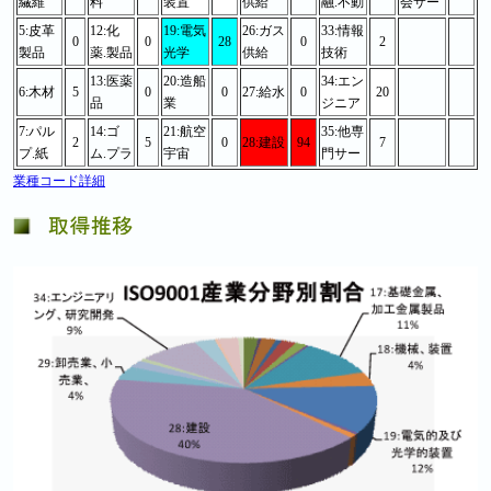
繊維
料
装置
供給
融.不動
会サー
5:皮革
12:化
19:電気
26:ガス
33:情報
0
0
28
0
2
製品
薬.製品
光学
供給
技術
13:医薬
20:造船
34:エン
6:木材
5
0
0
27:給水
0
20
品
業
ジニア
7:パル
14:ゴ
21:航空
35:他専
2
5
0
28:建設
94
7
プ.紙
ム.プラ
宇宙
門サー
業種コード詳細