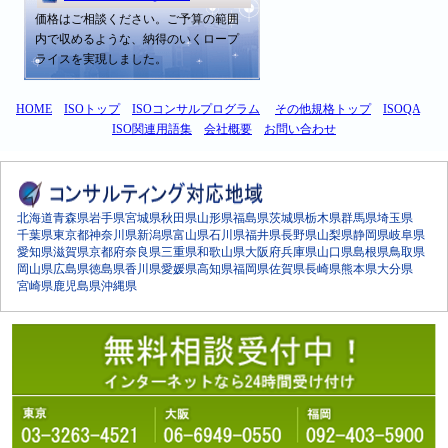
価格はご相談ください。ご予算の範囲
内で収めるような、納得のいくロープ
ライスを実現しました。
HOME
ISOトップ
ISOコンサルプログラム
その他規格トップ
ISOQA
ISO関連用語集
会社概要
お問い合わせ
北海道
青森県
岩手県
宮城県
秋田県
山形県
福島県
茨城県
栃木県
群馬県
埼玉県
千葉県
東京都
神奈川県
新潟県
富山県
石川県
福井県
長野県
山梨県
静岡県
岐阜県
愛知県
滋賀県
京都府
奈良県
三重県
和歌山県
大阪府
兵庫県
山口県
島根県
鳥取県
岡山県
広島県
徳島県
香川県
愛媛県
高知県
福岡県
佐賀県
長崎県
熊本県
大分県
宮崎県
鹿児島県
沖縄県