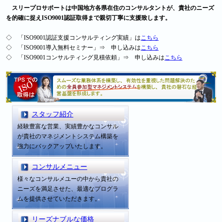
スリープロサポートは中国地方各県在住のコンサルタントが、貴社のニーズ
を的確に捉えISO9001認証取得まで親切丁寧に支援致します。
◇ 「ISO9001認証支援コンサルティング実績」は
こちら
◇ 「ISO9001導入無料セミナー」⇒ 申し込みは
こちら
◇ 「ISO9001コンサルティング見積依頼」⇒ 申し込みは
こちら
スタッフ紹介
経験豊富な営業、実績豊かなコンサル
が貴社のマネジメントシステム構築を
強力にバックアップいたします。
コンサルメニュー
様々なコンサルメユーの中から貴社の
ニーズを満足させた、最適なプログラ
ムを提供させていただきます。
リーズナブルな価格