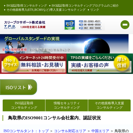
ISO認証取得コンサルティング
ISO認証取得コンサルティングプログラムのご紹介
その他規格導入(ETS,BCMSなど)導入支援コンサルティング
リンク
ISO認証取得
情報セキュリティ
その他規格導入支援
コンサルティング
コンサルティング
コンサルティング
鳥取県のISO9001コンサル会社案内、認証状況
ISOコンサルタント：トップ
＞
コンサル対応エリア
＞
中国エリア
＞ 鳥取県の