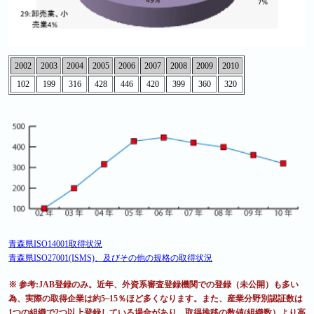
2002
2003
2004
2005
2006
2007
2008
2009
2010
102
199
316
428
446
420
399
360
320
青森県ISO14001取得状況
青森県ISO27001(ISMS)、及びその他の規格の取得状況
※ 参考:JAB登録のみ。近年、外資系審査登録機関での登録（未公開）も多い
為、実際の取得企業は約5~15％ほど多くなります。また、産業分野別認証数は
1つの組織で2つ以上登録している場合があり、取得推移の数値(組織数）より高