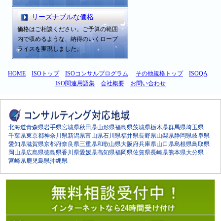
リーズナブルな価格
価格はご相談ください。ご予算の範囲
内で収めるような、納得のいくロープ
ライスを実現しました。
HOME
ISOトップ
ISOコンサルプログラム
その他規格トップ
ISOQA
ISO関連用語集
会社概要
お問い合わせ
北海道
青森県
岩手県
宮城県
秋田県
山形県
福島県
茨城県
栃木県
群馬県
埼玉県
千葉県
東京都
神奈川県
新潟県
富山県
石川県
福井県
長野県
山梨県
静岡県
岐阜県
愛知県
滋賀県
京都府
奈良県
三重県
和歌山県
大阪府
兵庫県
山口県
島根県
鳥取県
岡山県
広島県
徳島県
香川県
愛媛県
高知県
福岡県
佐賀県
長崎県
熊本県
大分県
宮崎県
鹿児島県
沖縄県