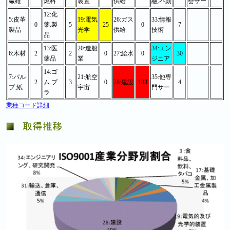
繊維
燃料
装置
供給
融.不動
会サー
12:化
5:皮革
19:電気
26:ガス
33:情報
0
薬.製
5
25
0
7
製品
光学
供給
技術
品
13:医
20:造船
34:エン
6:木材
2
2
0
27:給水
0
30
薬品
業
ジニア
14:ゴ
7:パル
21:航空
35:他専
2
ム.プ
3
0
28:建設
183
4
プ.紙
宇宙
門サー
ラ
業種コード詳細