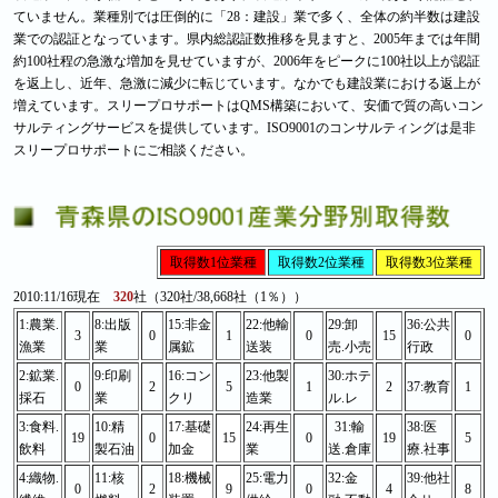
ていません。業種別では圧倒的に「28：建設」業で多く、全体の約半数は建設
業での認証となっています。県内総認証数推移を見ますと、2005年までは年間
約100社程の急激な増加を見せていますが、2006年をピークに100社以上が認証
を返上し、近年、急激に減少に転じています。なかでも建設業における返上が
増えています。スリープロサポートはQMS構築において、安価で質の高いコン
サルティングサービスを提供しています。ISO9001のコンサルティングは是非
スリープロサポートにご相談ください。
取得数1位業種
取得数2位業種
取得数3位業種
2010:11/16現在
320
社（320社/38,668社（1％））
1:農業.
8:出版
15:非金
22:他輸
29:卸
36:公共
3
0
1
0
15
0
漁業
業
属鉱
送装
売.小売
行政
2:鉱業.
9:印刷
16:コン
23:他製
30:ホテ
0
2
5
1
2
37:教育
1
採石
業
クリ
造業
ル.レ
3:食料.
10:精
17:基礎
24:再生
31:輸
38:医
19
0
15
0
19
5
飲料
製石油
加金
業
送.倉庫
療.社事
4:織物.
11:核
18:機械
25:電力
32:金
39:他社
0
2
9
0
4
8