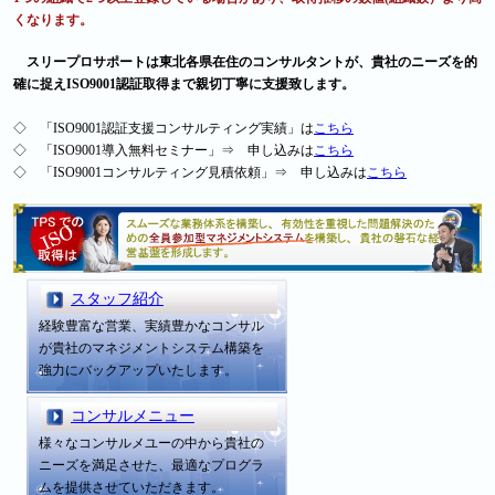
くなります。
スリープロサポートは東北各県在住のコンサルタントが、貴社のニーズを的
確に捉えISO9001認証取得まで親切丁寧に支援致します。
◇ 「ISO9001認証支援コンサルティング実績」は
こちら
◇ 「ISO9001導入無料セミナー」⇒ 申し込みは
こちら
◇ 「ISO9001コンサルティング見積依頼」⇒ 申し込みは
こちら
スタッフ紹介
経験豊富な営業、実績豊かなコンサル
が貴社のマネジメントシステム構築を
強力にバックアップいたします。
コンサルメニュー
様々なコンサルメユーの中から貴社の
ニーズを満足させた、最適なプログラ
ムを提供させていただきます。