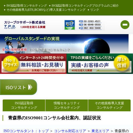
ISO認証取得コンサルティング
ISO認証取得コンサルティングプログラムのご紹介
その他規格導入(ETS,BCMSなど)導入支援コンサルティング
リンク
ISO認証取得
情報セキュリティ
その他規格導入支援
コンサルティング
コンサルティング
コンサルティング
青森県のISO9001コンサル会社案内、認証状況
ISOコンサルタント：トップ
＞
コンサル対応エリア
＞
東北エリア
＞ 青森県の