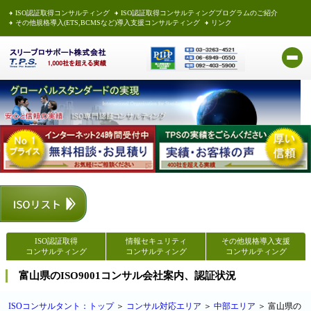
ISO認証取得コンサルティング
ISO認証取得コンサルティングプログラムのご紹介
その他規格導入(ETS,BCMSなど)導入支援コンサルティング
リンク
ISO認証取得
情報セキュリティ
その他規格導入支援
コンサルティング
コンサルティング
コンサルティング
富山県のISO9001コンサル会社案内、認証状況
ISOコンサルタント：トップ
＞
コンサル対応エリア
＞
中部エリア
＞ 富山県の