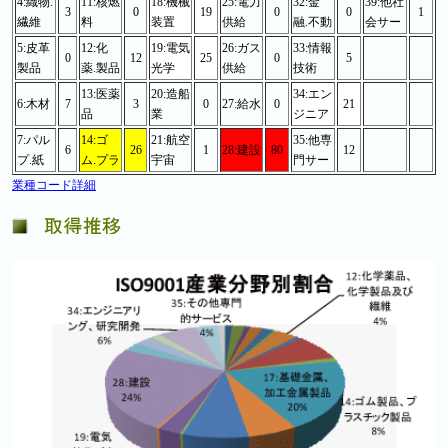
4:織物.
11:核燃
18:機械
25:電力
32:金
39:他社
3
0
19
0
0
1
繊維
料
装置
供給
融.不動
会サー
5:皮革
12:化
19:電気
26:ガス
33:情報
0
12
25
0
5
製品
薬.製品
光学
供給
技術
13:医薬
20:造船
34:エン
6:木材
7
3
0
27:給水
0
21
品
業
ジニア
7:パル
14:ゴ
21:航空
35:他専
6
26
1
28:建設
80
12
プ.紙
ム.プラ
宇宙
門サー
業種コード詳細