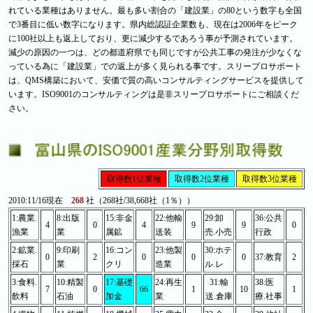
れている業種はありません。最も多い割合の「建設業」の80という数字も全国
で3番目に低い数字になります。県内総認証企業数も、現在は2006年をピーク
に100社以上も返上しており、更に減少するであろう事が予測されています。
減少の原因の一つは、どの都道府県でも同じですが公共工事の発注が少なくな
っている為に「建設業」での返上が多く見られる事です。スリープロサポート
は、QMS構築において、安価で質の高いコンサルティングサービスを提供して
います。ISO9001のコンサルティングは是非スリープロサポートにご相談くだ
さい。
取得数1位業種
取得数2位業種
取得数3位業種
2010:11/16現在
268
社（268社/38,668社（1％））
1:農業.
8:出版
15:非金
22:他輸
29:卸
36:公共
4
0
4
9
9
0
漁業
業
属鉱
送装
売.小売
行政
2:鉱業.
9:印刷
16:コン
23:他製
30:ホテ
0
2
0
0
0
37:教育
2
採石
業
クリ
造業
ル.レ
3:食料.
10:精製
17:基礎
24:再生
31:輸
38:医
7
0
66
1
10
1
飲料
石油
加金
業
送.倉庫
療.社事