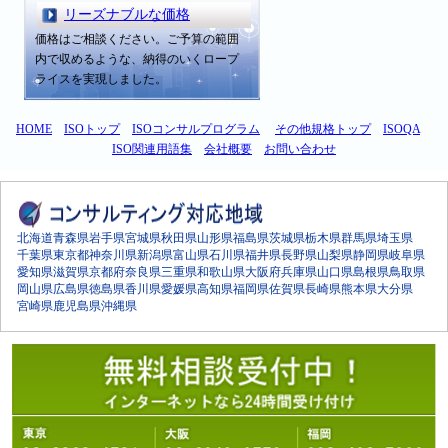
リーズナブルな価格
価格はご相談ください。ご予算の範囲
内で収めるような、納得のいくロープ
ライスを実現しました。
HOME
ISOトップ
ISOコンサルプログラム
その他規格トップ
ISOQA
ISO関連用語集
会社概要
お問い合わせ
北海道
青森県
岩手県
宮城県
秋田県
山形県
福島県
茨城県
栃木県
群馬県
埼玉県
千葉県
東京都
神奈川県
新潟県
富山県
石川県
福井県
長野県
山梨県
静岡県
岐阜県
愛知県
滋賀県
京都府
奈良県
三重県
和歌山県
大阪府
兵庫県
山口県
島根県
鳥取県
岡山県
広島県
徳島県
香川県
愛媛県
高知県
福岡県
佐賀県
長崎県
熊本県
大分県
宮崎県
鹿児島県
沖縄県