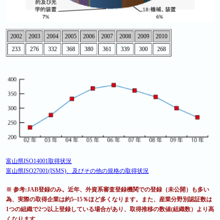
2002
2003
2004
2005
2006
2007
2008
2009
2010
233
276
332
368
380
361
339
300
268
富山県ISO14001取得状況
富山県ISO27001(ISMS)、及びその他の規格の取得状況
※ 参考:JAB登録のみ。近年、外資系審査登録機関での登録（未公開）も多い
為、実際の取得企業は約5~15％ほど多くなります。また、産業分野別認証数は
1つの組織で2つ以上登録している場合があり、取得推移の数値(組織数）より高
くなります。