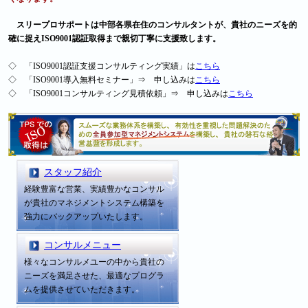
スリープロサポートは中部各県在住のコンサルタントが、貴社のニーズを的
確に捉えISO9001認証取得まで親切丁寧に支援致します。
◇ 「ISO9001認証支援コンサルティング実績」は
こちら
◇ 「ISO9001導入無料セミナー」⇒ 申し込みは
こちら
◇ 「ISO9001コンサルティング見積依頼」⇒ 申し込みは
こちら
スタッフ紹介
経験豊富な営業、実績豊かなコンサル
が貴社のマネジメントシステム構築を
強力にバックアップいたします。
コンサルメニュー
様々なコンサルメユーの中から貴社の
ニーズを満足させた、最適なプログラ
ムを提供させていただきます。