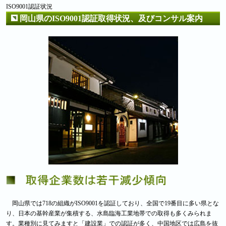
ISO9001認証状況
岡山県のISO9001認証取得状況、及びコンサル案内
岡山県では718の組織がISO9001を認証しており、全国で19番目に多い県とな
り、日本の基幹産業が集積する、水島臨海工業地帯での取得も多くみられま
す。業種別に見てみますと「建設業」での認証が多く、中国地区では広島を抜