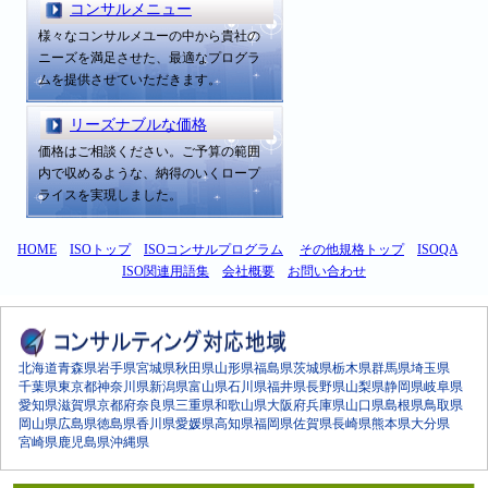
コンサルメニュー
様々なコンサルメユーの中から貴社の
ニーズを満足させた、最適なプログラ
ムを提供させていただきます。
リーズナブルな価格
価格はご相談ください。ご予算の範囲
内で収めるような、納得のいくロープ
ライスを実現しました。
HOME
ISOトップ
ISOコンサルプログラム
その他規格トップ
ISOQA
ISO関連用語集
会社概要
お問い合わせ
北海道
青森県
岩手県
宮城県
秋田県
山形県
福島県
茨城県
栃木県
群馬県
埼玉県
千葉県
東京都
神奈川県
新潟県
富山県
石川県
福井県
長野県
山梨県
静岡県
岐阜県
愛知県
滋賀県
京都府
奈良県
三重県
和歌山県
大阪府
兵庫県
山口県
島根県
鳥取県
岡山県
広島県
徳島県
香川県
愛媛県
高知県
福岡県
佐賀県
長崎県
熊本県
大分県
宮崎県
鹿児島県
沖縄県