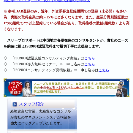
岡山県ISO27001(ISMS)、及びその他の規格の取得状況
※ 参考:JAB登録のみ。近年、外資系審査登録機関での登録（未公開）も多い
為、実際の取得企業は約5~15％ほど多くなります。また、産業分野別認証数は
1つの組織で2つ以上登録している場合があり、取得推移の数値(組織数）より高
くなります。
スリープロサポートは中国地方各県在住のコンサルタントが、貴社のニーズ
を的確に捉えISO9001認証取得まで親切丁寧に支援致します。
◇ 「ISO9001認証支援コンサルティング実績」は
こちら
◇ 「ISO9001導入無料セミナー」⇒ 申し込みは
こちら
◇ 「ISO9001コンサルティング見積依頼」⇒ 申し込みは
こちら
スタッフ紹介
経験豊富な営業、実績豊かなコンサル
が貴社のマネジメントシステム構築を
強力にバックアップいたします。