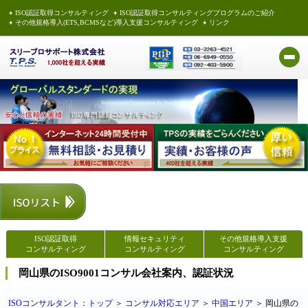
ISO認証取得コンサルティング
ISO認証取得コンサルティングプログラムのご紹介
その他規格導入(ETS,BCMSなど)導入支援コンサルティング
リンク
ISO認証取得
情報セキュリティ
その他規格導入支援
コンサルティング
コンサルティング
コンサルティング
岡山県のISO9001コンサル会社案内、認証状況
ISOコンサルタント：トップ
＞
コンサル対応エリア
＞
中国エリア
＞ 岡山県の