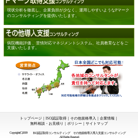
現状分析を徹底し、企業負担が少なく、運用しやすいようなPマーク
のコンサルティングを提供いたします。
病院機能評価 、苦情対応マネジメントシステム、社員教育などをご
支援いたします。
トップページ
｜
ISO認証取得
｜
その他規格導入
｜
企業情報
｜
無料相談・お見積り
｜
ポリシー
｜
サイトマップ
Copyright(C)2009
ISO認証取得コンサルティング
その他規格導入導入支援コンサルティング
.All Rights Reserved.