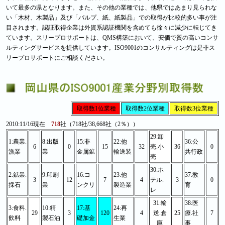
いて最多の県となります。また、その他の業種では、他県ではあまり見られな
い「木材、木製品」及び「パルプ、紙、紙製品」での取得が比較的多い事が注
目されます。認証取得企業は外資系認証機関を含めても徐々に減少に転じてき
ています。スリープロサポートは、QMS構築において、安価で質の高いコンサ
ルティングサービスを提供しています。ISO9001のコンサルティングは是非ス
リープロサポートにご相談ください。
取得数1位業種
取得数2位業種
取得数3位業種
2010:11/16現在
718
社（718社/38,668社（2％））
29:卸
1:農業.
8:出版
15:非
22:他
36:公
6
0
15
32
売.小
36
0
漁業
業
金属鉱
輸送装
共行政
売
30:ホ
2:鉱業.
9:印刷
16:コ
23:他
37:教
3
12
7
4
テル.
3
0
採石
業
ンクリ
製造業
育
レ
31:輸
38:医
3:食料.
10:精
17:基
24:再
29
3
120
4
送.倉
25
療.社
7
飲料
製石油
礎加金
生業
庫
事