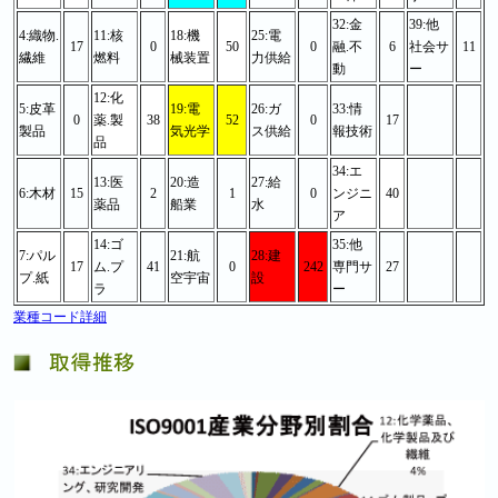
32:金
39:他
4:織物.
11:核
18:機
25:電
17
0
50
0
融.不
6
社会サ
11
繊維
燃料
械装置
力供給
動
ー
12:化
5:皮革
19:電
26:ガ
33:情
0
薬.製
38
52
0
17
製品
気光学
ス供給
報技術
品
34:エ
13:医
20:造
27:給
6:木材
15
2
1
0
ンジニ
40
薬品
船業
水
ア
14:ゴ
35:他
7:パル
21:航
28:建
17
ム.プ
41
0
242
専門サ
27
プ.紙
空宇宙
設
ラ
ー
業種コード詳細